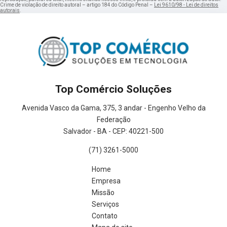
Crime de violação de direito autoral – artigo 184 do Código Penal –
Lei 9610/98 - Lei de direitos
autorais
.
Top Comércio Soluções
Avenida Vasco da Gama, 375, 3 andar - Engenho Velho da
Federação
Salvador - BA - CEP: 40221-500
(71) 3261-5000
Home
Empresa
Missão
Serviços
Contato